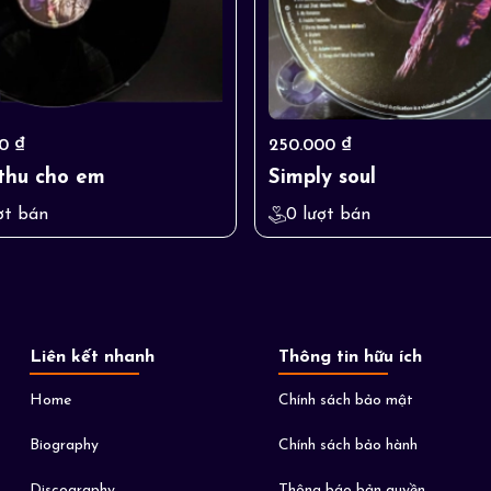
0 ₫
250.000 ₫
thu cho em
Simply soul
ợt bán
0 lượt bán
Liên kết nhanh
Thông tin hữu ích
Home
Chính sách bảo mật
Biography
Chính sách bảo hành
Discography
Thông báo bản quyền