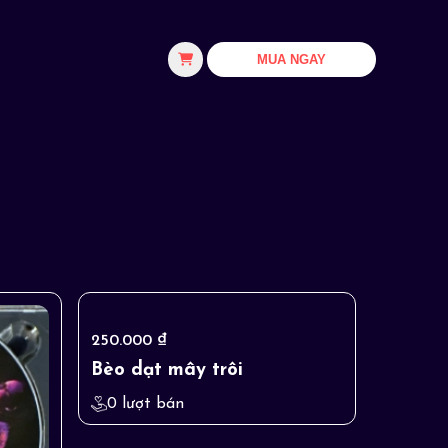
MUA NGAY
250.000 ₫
250.000
Bèo dạt mây trôi
Thắng 
0 lượt bán
0 lượt