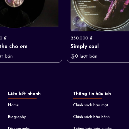
0 ₫
250.000 ₫
thu cho em
Simply soul
ợt bán
0 lượt bán
Liên kết nhanh
Thông tin hữu ích
Home
Chính sách bảo mật
Biography
Chính sách bảo hành
Discography
Thông báo bản quyền